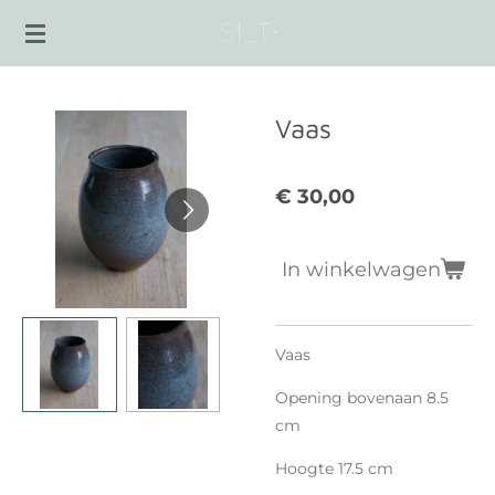
Ga
direct
naar
de
Vaas
hoofdinhoud
€ 30,00
In winkelwagen
Vaas
Opening bovenaan 8.5
cm
Hoogte 17.5 cm