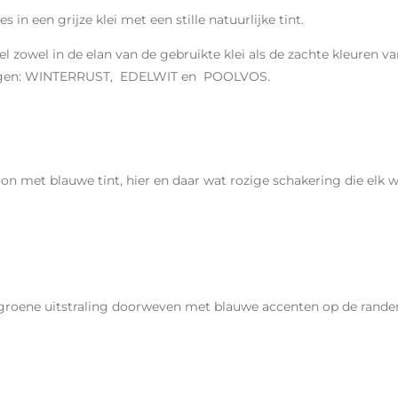
in een grijze klei met een stille natuurlijke tint.
urel zowel in de elan van de gebruikte klei als de zachte kleure
kingen: WINTERRUST, EDELWIT en POOLVOS.
on met blauwe tint, hier en daar wat rozige schakering die elk 
s-groene uitstraling doorweven met blauwe accenten op de rande