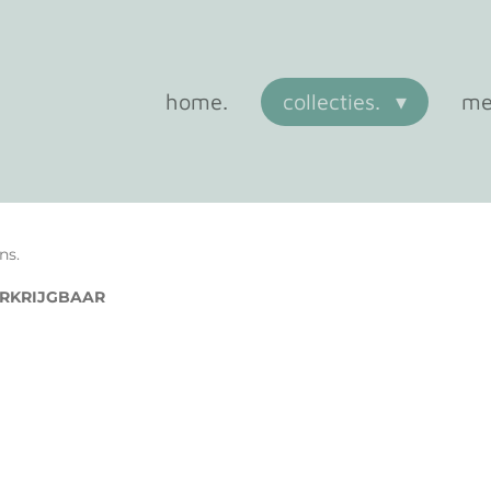
home.
collecties.
me
ns.
VERKRIJGBAAR