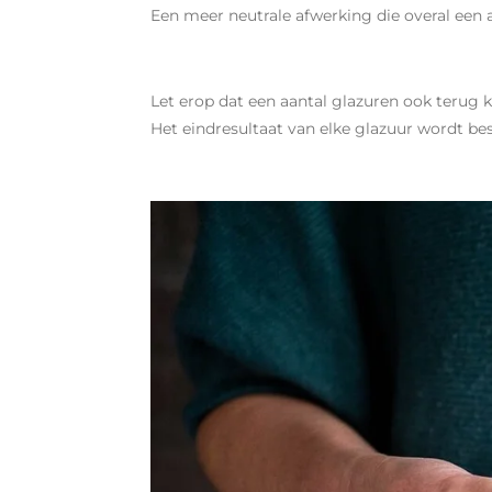
Een meer neutrale afwerking die overal een 
Let erop dat een aantal glazuren ook terug 
Het eindresultaat van elke glazuur wordt besc