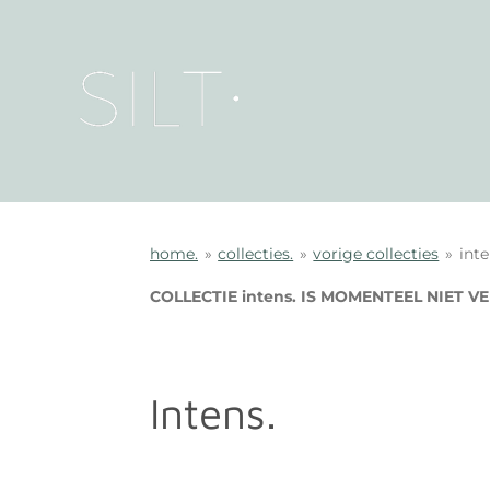
Ga
direct
naar
de
hoofdinhoud
home.
»
collecties.
»
vorige collecties
»
inte
COLLECTIE intens. IS MOMENTEEL NIET 
Intens.